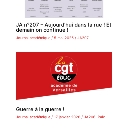
JA n°207 – Aujourd’hui dans la rue ! Et
demain on continue !
Journal académique
/
5 mai 2026
/
JA207
Guerre à la guerre !
Journal académique
/
17 janvier 2026
/
JA206
,
Paix