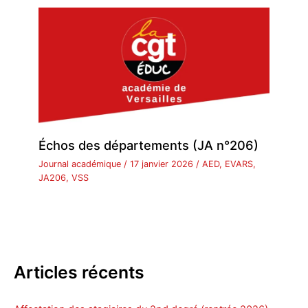
Échos des départements (JA n°206)
Journal académique
/
17 janvier 2026
/
AED
,
EVARS
,
JA206
,
VSS
Articles récents