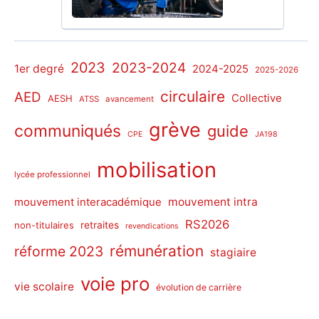
2023
2023-2024
1er degré
2024-2025
2025-2026
circulaire
AED
Collective
AESH
ATSS
avancement
grève
communiqués
guide
CPE
JA198
mobilisation
lycée professionnel
mouvement intra
mouvement interacadémique
RS2026
non-titulaires
retraites
revendications
rémunération
réforme 2023
stagiaire
voie pro
vie scolaire
évolution de carrière