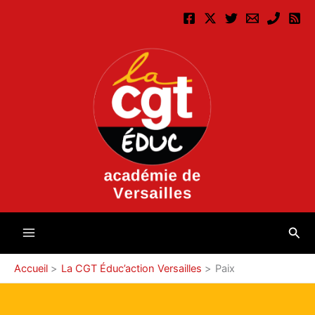
Aller
au
contenu
Rec
Accueil
La CGT Éduc’action Versailles
Paix