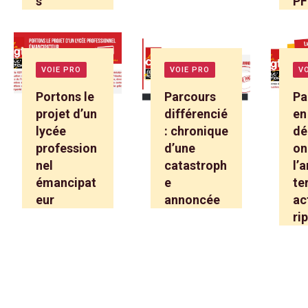
s
P
VOIE PRO
VOIE PRO
V
Portons le
Parcours
Pa
projet d’un
différencié
en
lycée
: chronique
dé
profession
d’une
on
nel
catastroph
l’
émancipat
e
te
eur
annoncée
ac
ri