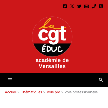
Aller
au
contenu
Rec
Accueil
Thématiques
Voie pro
Voie professionnelle