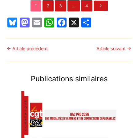
1
2
3
…
4
Bl
M
E
W
F
X
P
u
a
m
h
a
ar
e
st
ai
at
c
ta
s
o
l
s
e
g
←
Article précédent
Article suivant
→
k
d
A
b
er
y
o
p
o
Publications similaires
n
p
o
k