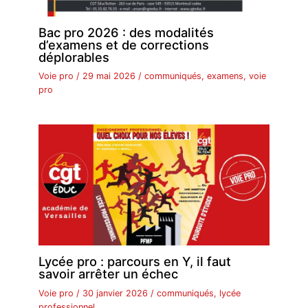
Bac pro 2026 : des modalités
d’examens et de corrections
déplorables
Voie pro
/
29 mai 2026
/
communiqués
,
examens
,
voie
pro
Lycée pro : parcours en Y, il faut
savoir arrêter un échec
Voie pro
/
30 janvier 2026
/
communiqués
,
lycée
professionnel