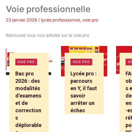
Voie professionnelle
23 janvier 2026
/
lycée professionnel
,
voie pro
Retrouvez tous nos articles sur la voie pro
VOIE PRO
VOIE PRO
V
Bac pro
Lycée pro :
FA
2026 : des
parcours
ob
modalités
en Y, il faut
s 
d’examens
savoir
de
et de
arrêter un
en
correction
échec
⋅e
s
ré
déplorable
po