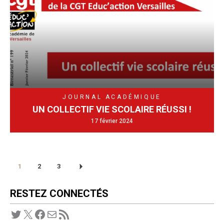
JOURNAL ACADÉMIQUE
UN COLLECTIF VIE SCOLAIRE RÉUSSI !
17 février 2024
1
2
3
RESTEZ CONNECTÉS
Twitter
X
Facebook
E-mail
Flux RSS