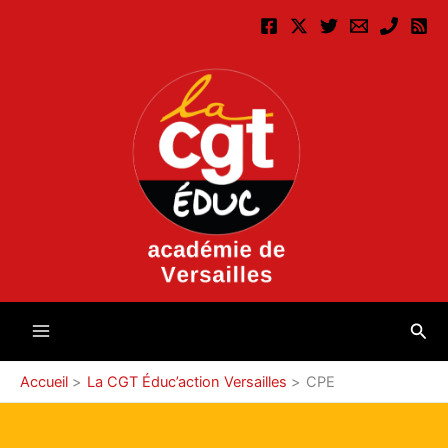
Aller
au
contenu
Rec
Accueil
La CGT Éduc’action Versailles
CPE