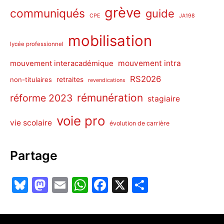
grève
communiqués
guide
CPE
JA198
mobilisation
lycée professionnel
mouvement intra
mouvement interacadémique
RS2026
non-titulaires
retraites
revendications
rémunération
réforme 2023
stagiaire
voie pro
vie scolaire
évolution de carrière
Partage
Bl
M
E
W
F
X
P
u
a
m
h
a
ar
e
st
ai
at
c
ta