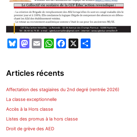
Bl
M
E
W
F
X
P
u
a
m
h
a
ar
e
st
ai
at
c
ta
s
o
l
s
e
g
Articles récents
k
d
A
b
er
y
o
p
o
Affectation des stagiaires du 2nd degré (rentrée 2026)
n
p
o
La classe exceptionnelle
k
Accès à la Hors classe
Listes des promus à la hors classe
Droit de grève des AED