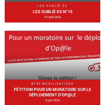
LES OUBLIÉ·ES
LES OUBLIÉ⋅ES N°15
10 avril 2026
ATSS
MOBILISATIONS
PÉTITION POUR UN MORATOIRE SUR LE
DÉPLOIEMENT D’OP@LE
4 juin 2024