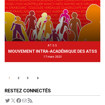
ATSS
MOUVEMENT INTRA-ACADÉMIQUE DES ATSS
17 mars 2023
1
2
3
RESTEZ CONNECTÉS
Twitter
X
Facebook
E-mail
Flux RSS