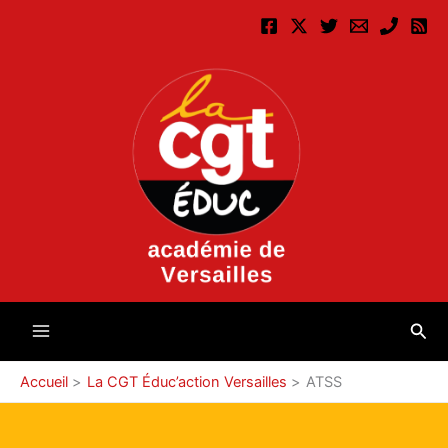
Aller
au
contenu
Rec
Accueil
La CGT Éduc’action Versailles
ATSS