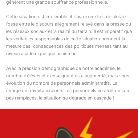
génèrent une grande souffrance professionnelle.
Cette situation est intolérable et illustre une fois de plus le
fossé entre le discours allègrement relayé dans la presse ou
les réseaux sociaux et la réalité du terrain. Il est impératif que
les véritables responsables de cette situation prennent la
mesure des conséquences des politiques menées tant au
niveau académique que ministériel.
Avec la pression démographique de notre académie, le
nombre d’élèves et d’enseignant·es a augmenté, mais sans
évolution du nombre de personnels administratifs. La
charge de travail a explosé. Les personnels en arrêt ne sont
pas remplacés, la situation se dégrade en cascade !