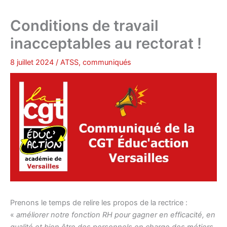
Conditions de travail
inacceptables au rectorat !
8 juillet 2024
/
ATSS
,
communiqués
Prenons le temps de relire les propos de la rectrice :
«
améliorer notre fonction RH pour gagner en efficacité, en
qualité et bien être des personnels en charge des métiers