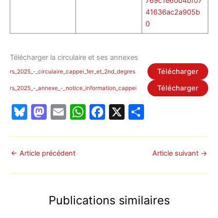
769c1e60b4bf07
41636ac2a905b
0
Télécharger la circulaire et ses annexes
Télécharger
rs_2025_-_circulaire_cappei_1er_et_2nd_degres
Télécharger
rs_2025_-_annexe_-_notice_information_cappei
Bl
M
E
W
F
X
P
u
a
m
h
a
ar
e
st
ai
at
c
ta
s
o
l
s
e
g
←
Article précédent
Article suivant
→
k
d
A
b
er
y
o
p
o
Publications similaires
n
p
o