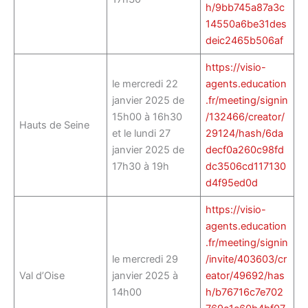
h/9bb745a87a3c
14550a6be31des
deic2465b506af
https://visio-
le mercredi 22
agents.education
janvier 2025 de
.fr/meeting/signin
15h00 à 16h30
/132466/creator/
Hauts de Seine
et le lundi 27
29124/hash/6da
janvier 2025 de
decf0a260c98fd
17h30 à 19h
dc3506cd117130
d4f95ed0d
https://visio-
agents.education
.fr/meeting/signin
le mercredi 29
/invite/403603/cr
Val d’Oise
janvier 2025 à
eator/49692/has
14h00
h/b76716c7e702