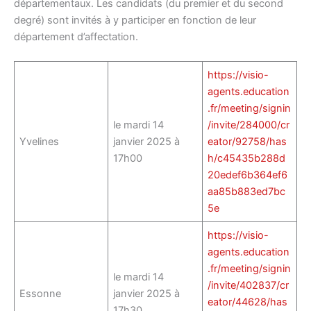
départementaux. Les candidats (du premier et du second
degré) sont invités à y participer en fonction de leur
département d’affectation.
https://visio-
agents.education
.fr/meeting/signin
le mardi 14
/invite/284000/cr
Yvelines
janvier 2025 à
eator/92758/has
17h00
h/c45435b288d
20edef6b364ef6
aa85b883ed7bc
5e
https://visio-
agents.education
.fr/meeting/signin
le mardi 14
/invite/402837/cr
Essonne
janvier 2025 à
eator/44628/has
17h30