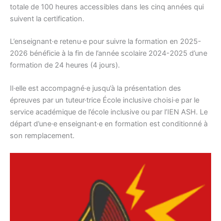
totale de 100 heures accessibles dans les cinq années qui
suivent la certification.
L’enseignant·e retenu·e pour suivre la formation en 2025-
2026 bénéficie à la fin de l’année scolaire 2024-2025 d’une
formation de 24 heures (4 jours).
Il·elle est accompagné·e jusqu’à la présentation des
épreuves par un tuteur·trice École inclusive choisi·e par le
service académique de l’école inclusive ou par l’IEN ASH. Le
départ d’une·e enseignant·e en formation est conditionné à
son remplacement.