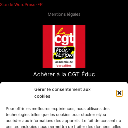
Site de WordPress-FR
k
Mentions légales
Adhérer à la CGT Éduc
Gérer le consentement aux
cookies
Pour offrir les meilleures expériences, nous utilisons des
technologies telles que les cookies pour stocker et/ou
accéder aux informations des appareils. Le fait de consentir à
ces technologies nous permettra de traiter des données telles