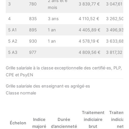
2 ans et 6
3
780
3 839,77 €
3 047,61 €
mois
4
835
3 ans
4 110,52 €
3 262,50 €
5 A1
895
1 an
4 405,89 €
3 496,93 €
5 A2
930
1 an
4 578,19 €
3 633,68 €
5 A3
977
4 809,56 €
3 817,32 €
Grille salariale à la classe exceptionnelle des certifié⋅es, PLP,
CPE et PsyEN
Grille salariale des enseignant⋅es agrégé⋅es
Classe normale
Traitement
Traiteme
Indice
Durée
indiciaire
indiciair
Échelon
majoré
d’ancienneté
brut
net