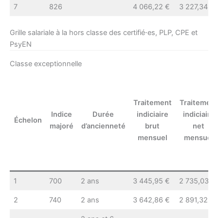
7
826
4 066,22 €
3 227,34 €
Grille salariale à la hors classe des certifié⋅es, PLP, CPE et
PsyEN
Classe exceptionnelle
Traitement
Traitement
Indice
Durée
indiciaire
indiciaire
Échelon
majoré
d’ancienneté
brut
net
mensuel
mensuel
1
700
2 ans
3 445,95 €
2 735,03 €
2
740
2 ans
3 642,86 €
2 891,32 €