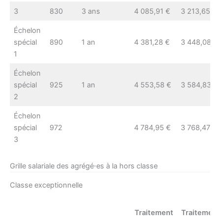
3
830
3 ans
4 085,91 €
3 213,65 €
Échelon
spécial
890
1 an
4 381,28 €
3 448,08 €
1
Échelon
spécial
925
1 an
4 553,58 €
3 584,83 €
2
Échelon
spécial
972
4 784,95 €
3 768,47 €
3
Grille salariale des agrégé⋅es à la hors classe
Classe exceptionnelle
Traitement
Traitement