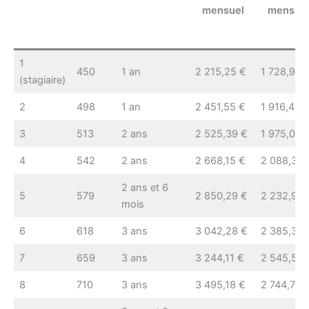
mensuel
mensue
1
450
1 an
2 215,25 €
1 728,91 
(stagiaire)
2
498
1 an
2 451,55 €
1 916,45 
3
513
2 ans
2 525,39 €
1 975,06 
4
542
2 ans
2 668,15 €
2 088,37 
2 ans et 6
5
579
2 850,29 €
2 232,94 
mois
6
618
3 ans
3 042,28 €
2 385,32 
7
659
3 ans
3 244,11 €
2 545,52 
8
710
3 ans
3 495,18 €
2 744,78 