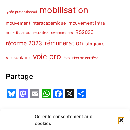
mobilisation
lycée professionnel
mouvement intra
mouvement interacadémique
RS2026
non-titulaires
retraites
revendications
rémunération
réforme 2023
stagiaire
voie pro
vie scolaire
évolution de carrière
Partage
Bl
M
E
W
F
X
P
u
a
m
h
a
ar
e
st
ai
at
c
ta
Gérer le consentement aux
s
o
l
s
e
g
Méta
cookies