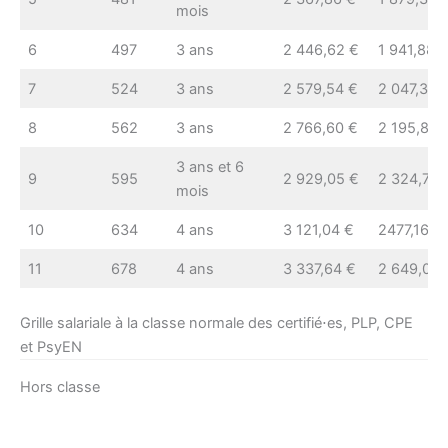
mois
6
497
3 ans
2 446,62 €
1 941,88 
7
524
3 ans
2 579,54 €
2 047,37 
8
562
3 ans
2 766,60 €
2 195,85 
3 ans et 6
9
595
2 929,05 €
2 324,78 
mois
10
634
4 ans
3 121,04 €
2477,16 €
11
678
4 ans
3 337,64 €
2 649,08 
Grille salariale à la classe normale des certifié⋅es, PLP, CPE
et PsyEN
Hors classe