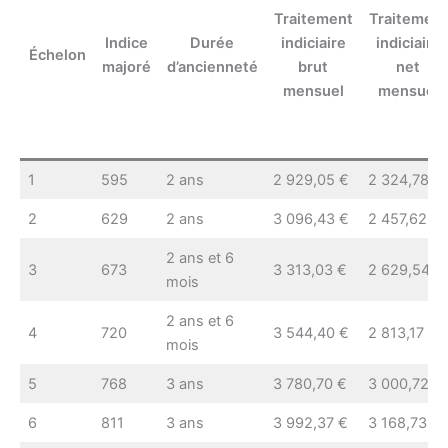
Traitement
Traitement
Indice
Durée
indiciaire
indiciaire
Échelon
majoré
d’ancienneté
brut
net
mensuel
mensuel
1
595
2 ans
2 929,05 €
2 324,78 €
2
629
2 ans
3 096,43 €
2 457,62 €
2 ans et 6
3
673
3 313,03 €
2 629,54 €
mois
2 ans et 6
4
720
3 544,40 €
2 813,17 €
mois
5
768
3 ans
3 780,70 €
3 000,72 €
6
811
3 ans
3 992,37 €
3 168,73 €