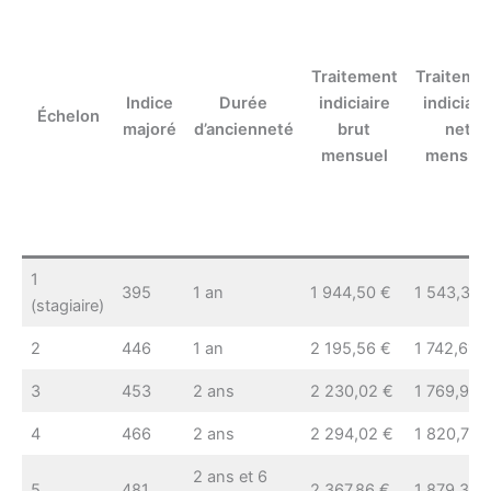
Traitement
Traiteme
Indice
Durée
indiciaire
indiciair
Échelon
majoré
d’ancienneté
brut
net
mensuel
mensue
1
395
1 an
1 944,50 €
1 543,34 
(stagiaire)
2
446
1 an
2 195,56 €
1 742,61 
3
453
2 ans
2 230,02 €
1 769,96 
4
466
2 ans
2 294,02 €
1 820,76 
2 ans et 6
5
481
2 367,86 €
1 879,36 