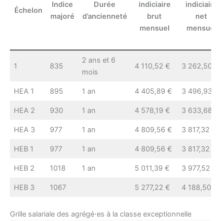
Indice
Durée
indiciaire
indiciaire
Échelon
majoré
d’ancienneté
brut
net
mensuel
mensuel
2 ans et 6
1
835
4 110,52 €
3 262,50 €
mois
HEA 1
895
1 an
4 405,89 €
3 496,93 €
HEA 2
930
1 an
4 578,19 €
3 633,68 €
HEA 3
977
1 an
4 809,56 €
3 817,32 €
HEB 1
977
1 an
4 809,56 €
3 817,32 €
HEB 2
1018
1 an
5 011,39 €
3 977,52 €
HEB 3
1067
5 277,22 €
4 188,50 €
Grille salariale des agrégé⋅es à la classe exceptionnelle