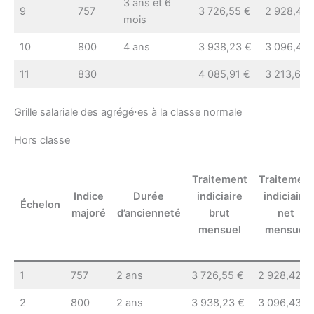
3 ans et 6
9
757
3 726,55 €
2 928,42 
mois
10
800
4 ans
3 938,23 €
3 096,43 
11
830
4 085,91 €
3 213,65 
Grille salariale des agrégé⋅es à la classe normale
Hors classe
Traitement
Traitement
Indice
Durée
indiciaire
indiciaire
Échelon
majoré
d’ancienneté
brut
net
mensuel
mensuel
1
757
2 ans
3 726,55 €
2 928,42 €
2
800
2 ans
3 938,23 €
3 096,43 €