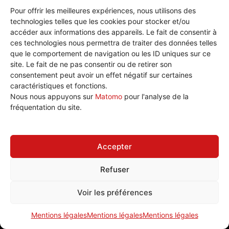
k
d
A
b
er
Connexion
Pour offrir les meilleures expériences, nous utilisons des
y
o
p
o
Flux des publications
technologies telles que les cookies pour stocker et/ou
n
p
o
accéder aux informations des appareils. Le fait de consentir à
Flux des commentaires
ces technologies nous permettra de traiter des données telles
Site de WordPress-FR
k
que le comportement de navigation ou les ID uniques sur ce
Mentions légales
site. Le fait de ne pas consentir ou de retirer son
consentement peut avoir un effet négatif sur certaines
caractéristiques et fonctions.
Nous nous appuyons sur
Matomo
pour l'analyse de la
fréquentation du site.
Accepter
Adhérer à la CGT Éduc
Refuser
Voir les préférences
Mentions légales
Mentions légales
Mentions légales