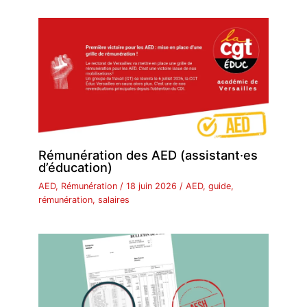
k
Rémunération des AED (assistant·es
d’éducation)
AED
,
Rémunération
/
18 juin 2026
/
AED
,
guide
,
rémunération
,
salaires