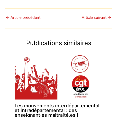
u
a
m
h
a
ar
e
st
ai
at
c
ta
s
o
l
s
e
g
←
Article précédent
Article suivant
→
k
d
A
b
er
y
o
p
o
Publications similaires
n
p
o
k
Les mouvements interdépartemental
et intradépartemental : des
enseignant·es maltraité.es !