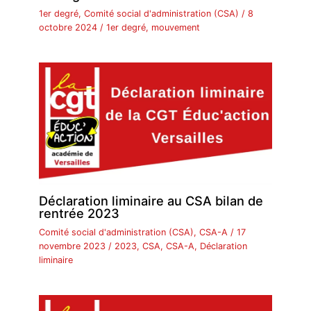
1er degré
,
Comité social d'administration (CSA)
/
8
octobre 2024
/
1er degré
,
mouvement
Déclaration liminaire au CSA bilan de
rentrée 2023
Comité social d'administration (CSA)
,
CSA-A
/
17
novembre 2023
/
2023
,
CSA
,
CSA-A
,
Déclaration
liminaire