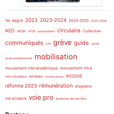
2023
2023-2024
1er degré
2024-2025
2025-2026
circulaire
AED
Collective
AESH
ATSS
avancement
grève
communiqués
guide
CPE
JA198
mobilisation
lycée professionnel
mouvement intra
mouvement interacadémique
RS2026
non-titulaires
retraites
revendications
rémunération
réforme 2023
stagiaire
voie pro
vie scolaire
évolution de carrière