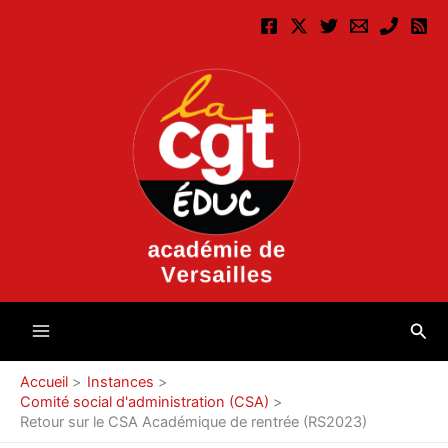
Aller
au
contenu
Rec
Accueil
Instances
Comité social d'administration (CSA)
Retour sur le CSA Académique de rentrée (RS2023)