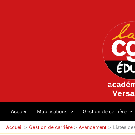
Aller
au
contenu
Accueil
Mobilisations
Gestion de carrière
Accueil
Gestion de carrière
Avancement
Listes de