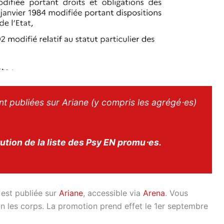
t publiées sur Ariane (y compris les agrégé⋅es)
ution de la liste des Psy EN promu⋅es.
 est publiée sur
Ariane
, accessible via
Arena
. Vous
elon les corps. La promotion prend effet le 1er septembre