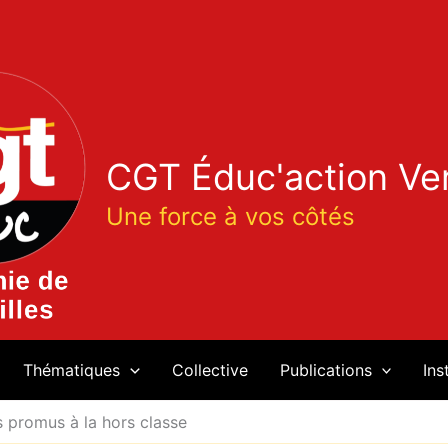
CGT Éduc'action Ver
Une force à vos côtés
Thématiques
Collective
Publications
Ins
s promus à la hors classe