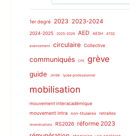
2023
2023-2024
1er degré
AED
2024-2025
AESH
2025-2026
ATSS
circulaire
Collective
avancement
grève
communiqués
CPE
guide
lycée professionnel
JA198
mobilisation
mouvement interacadémique
mouvement intra
non-titulaires
retraites
réforme 2023
RS2026
revendications
rémunération