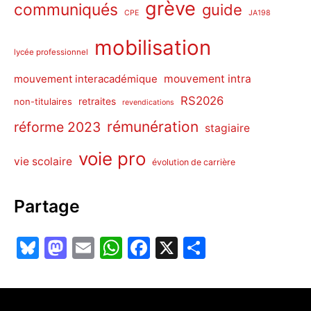
grève
communiqués
guide
CPE
JA198
mobilisation
lycée professionnel
mouvement intra
mouvement interacadémique
RS2026
non-titulaires
retraites
revendications
rémunération
réforme 2023
stagiaire
voie pro
vie scolaire
évolution de carrière
Partage
Bl
M
E
W
F
X
P
u
a
m
h
a
ar
e
st
ai
at
c
ta