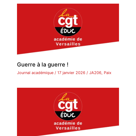
Guerre à la guerre !
Journal académique
/
17 janvier 2026
/
JA206
,
Paix