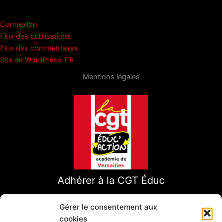
s
o
l
s
e
g
Méta
k
d
A
b
er
Connexion
y
o
p
o
Flux des publications
n
p
o
Flux des commentaires
Site de WordPress-FR
k
Mentions légales
Adhérer à la CGT Éduc
Gérer le consentement aux
cookies