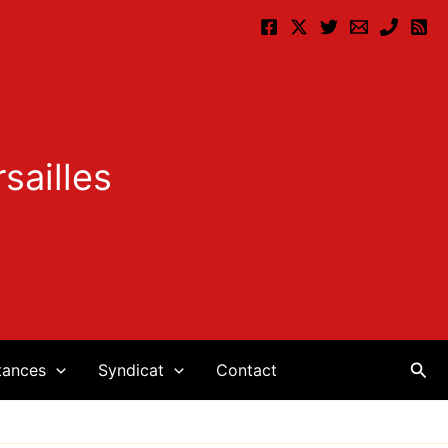
sailles
Rec
tances
Syndicat
Contact