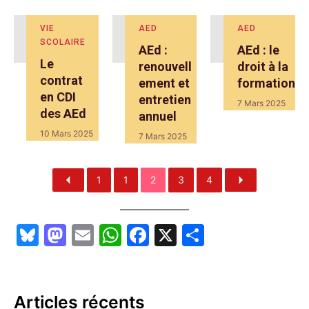
VIE
AED
AED
SCOLAIRE
AEd :
AEd : le
Le
renouvell
droit à la
contrat
ement et
formation
en CDI
entretien
7 Mars 2025
des AEd
annuel
10 Mars 2025
7 Mars 2025
1
1
2
3
4
Bl
M
E
W
F
X
P
u
a
m
h
a
ar
e
st
ai
at
c
ta
s
o
l
s
e
g
Articles récents