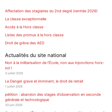
k
d
A
b
er
y
o
p
o
Affectation des stagiaires du 2nd degré (rentrée 2026)
n
p
o
La classe exceptionnelle
k
Accès à la Hors classe
Listes des promus à la hors classe
Droit de grève des AED
Actualités du site national
Non à la militarisation de l’École, non aux injonctions hors-
sol !
3 juillet 2026
Le Danger grave et imminent, le droit de retrait
1 juillet 2026
pétition : abandon des stages d’observation en seconde
générale et technologique
30 juin 2026