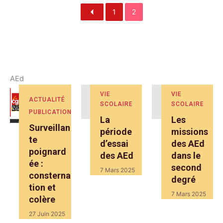
1
2
AEd
VIE
VIE
ACTUALITÉ
SCOLAIRE
SCOLAIRE
PUBLICATIONS
La
Les
Surveillan
période
missions
te
d’essai
des AEd
poignard
des AEd
dans le
ée :
second
7 Mars 2025
consterna
degré
tion et
7 Mars 2025
colère
27 Juin 2025