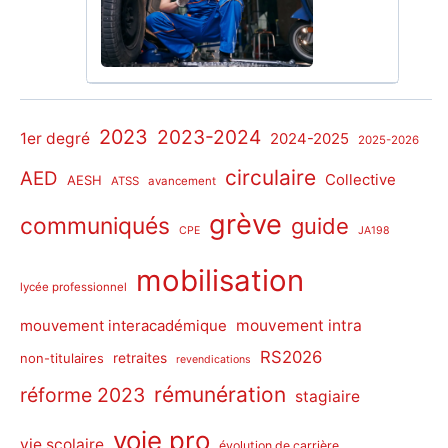
2023
2023-2024
1er degré
2024-2025
2025-2026
circulaire
AED
Collective
AESH
ATSS
avancement
grève
communiqués
guide
CPE
JA198
mobilisation
lycée professionnel
mouvement intra
mouvement interacadémique
RS2026
non-titulaires
retraites
revendications
rémunération
réforme 2023
stagiaire
voie pro
vie scolaire
évolution de carrière