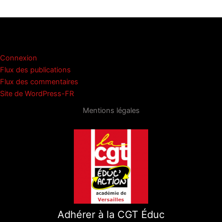
u
a
m
h
a
ar
e
st
ai
at
c
ta
s
o
l
s
e
g
Méta
k
d
A
b
er
Connexion
y
o
p
o
Flux des publications
n
p
o
Flux des commentaires
Site de WordPress-FR
k
Mentions légales
Adhérer à la CGT Éduc