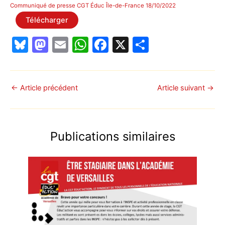
Communiqué de presse CGT Éduc Île-de-France 18/10/2022
Télécharger
Bl
M
E
W
F
X
P
u
a
m
h
a
ar
e
st
ai
at
c
ta
s
o
l
s
e
g
←
Article précédent
Article suivant
→
k
d
A
b
er
y
o
p
o
Publications similaires
n
p
o
k