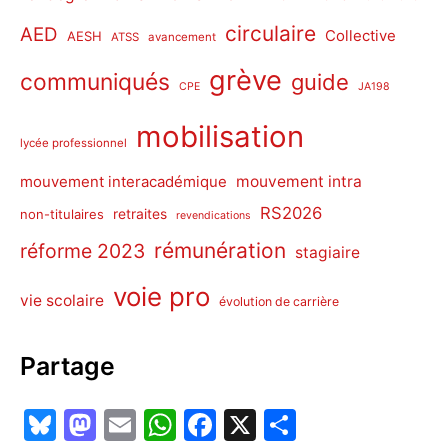
circulaire
AED
Collective
AESH
ATSS
avancement
grève
communiqués
guide
CPE
JA198
mobilisation
lycée professionnel
mouvement intra
mouvement interacadémique
RS2026
non-titulaires
retraites
revendications
rémunération
réforme 2023
stagiaire
voie pro
vie scolaire
évolution de carrière
Partage
Bl
M
E
W
F
X
P