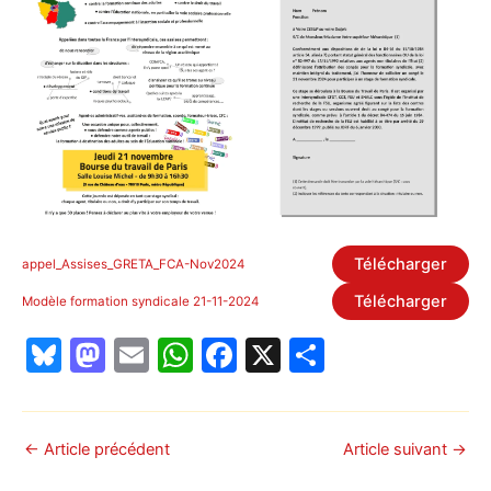
Télécharger
appel_Assises_GRETA_FCA-Nov2024
Télécharger
Modèle formation syndicale 21-11-2024
Bl
M
E
W
F
X
P
u
a
m
h
a
ar
e
st
ai
at
c
ta
s
o
l
s
e
g
←
Article précédent
Article suivant
→