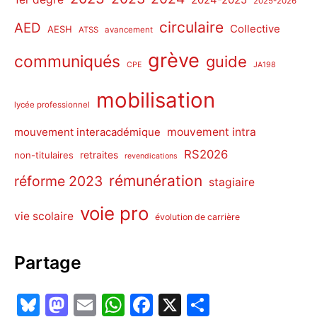
2024-2025
2025-2026
circulaire
AED
Collective
AESH
ATSS
avancement
grève
communiqués
guide
CPE
JA198
mobilisation
lycée professionnel
mouvement intra
mouvement interacadémique
RS2026
non-titulaires
retraites
revendications
rémunération
réforme 2023
stagiaire
voie pro
vie scolaire
évolution de carrière
Partage
Bl
M
E
W
F
X
P