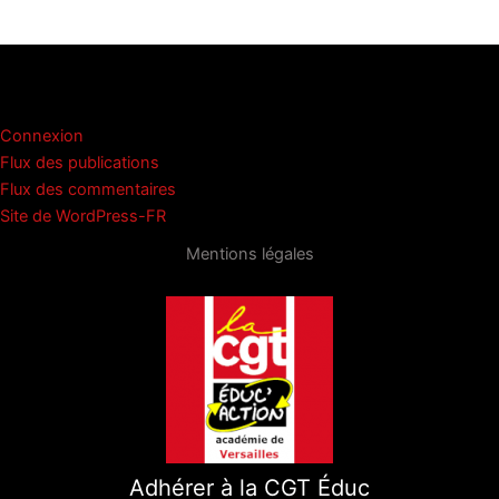
u
a
m
h
a
ar
e
st
ai
at
c
ta
s
o
l
s
e
g
Méta
k
d
A
b
er
Connexion
y
o
p
o
Flux des publications
n
p
o
Flux des commentaires
Site de WordPress-FR
k
Mentions légales
Adhérer à la CGT Éduc