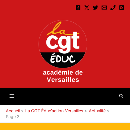
Aller
au
contenu
Rec
Accueil
La CGT Éduc’action Versailles
Actualité
Page 2