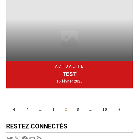
ACTUALITÉ
TEST
15 février 2025
1
...
1
2
3
...
10
RESTEZ CONNECTÉS
Twitter
X
Facebook
E-mail
Flux RSS