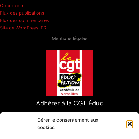
Connexion
Flux des publications
Flux des commentaires
Site de WordPress-FR
Mentions légales
Adhérer à la CGT Éduc
Gérer le consentement aux
cookies