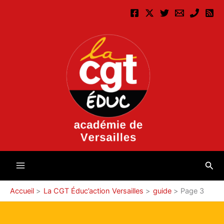
Aller
au
contenu
Rec
Accueil
La CGT Éduc’action Versailles
guide
Page 3