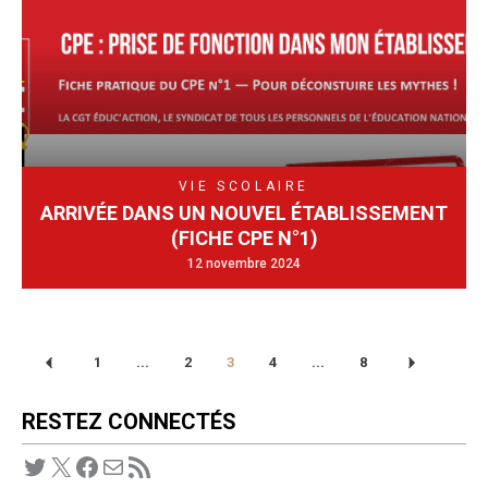
VIE SCOLAIRE
ARRIVÉE DANS UN NOUVEL ÉTABLISSEMENT
(FICHE CPE N°1)
12 novembre 2024
1
...
2
3
4
...
8
RESTEZ CONNECTÉS
Twitter
X
Facebook
E-mail
Flux RSS