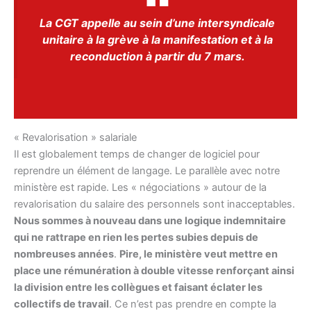
La CGT appelle au sein d’une intersyndicale
unitaire à la grève à la manifestation et à la
reconduction à partir du 7 mars.
« Revalorisation » salariale
Il est globalement temps de changer de logiciel pour
reprendre un élément de langage. Le parallèle avec notre
ministère est rapide. Les « négociations » autour de la
revalorisation du salaire des personnels sont inacceptables.
Nous sommes à nouveau dans une logique indemnitaire
qui ne rattrape en rien les pertes subies depuis de
nombreuses années
.
Pire, le ministère veut mettre en
place une rémunération à double vitesse renforçant ainsi
la division entre les collègues et faisant éclater les
collectifs de travail
. Ce n’est pas prendre en compte la