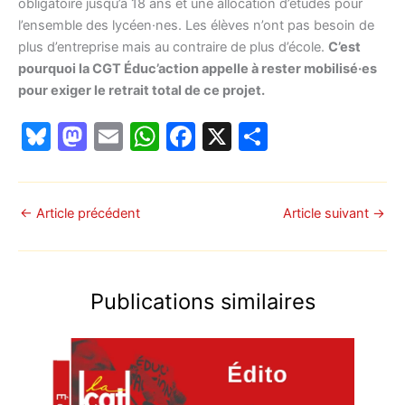
obligatoire jusqu’à 18 ans et une allocation d’études pour
l’ensemble des lycéen·nes. Les élèves n’ont pas besoin de
plus d’entreprise mais au contraire de plus d’école.
C’est
pourquoi la CGT Éduc’action appelle à rester mobilisé·es
pour exiger le retrait total de ce projet.
Bl
M
E
W
F
X
P
u
a
m
h
a
ar
e
st
ai
at
c
ta
s
o
l
s
e
g
←
Article précédent
Article suivant
→
k
d
A
b
er
y
o
p
o
Publications similaires
n
p
o
k