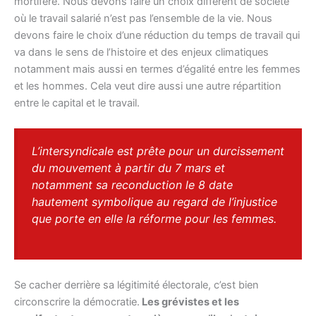
mortifère. Nous devons faire un choix différent de société
où le travail salarié n’est pas l’ensemble de la vie. Nous
devons faire le choix d’une réduction du temps de travail qui
va dans le sens de l’histoire et des enjeux climatiques
notamment mais aussi en termes d’égalité entre les femmes
et les hommes. Cela veut dire aussi une autre répartition
entre le capital et le travail.
L’intersyndicale est prête pour un durcissement
du mouvement à partir du 7 mars et
notamment sa reconduction le 8 date
hautement symbolique au regard de l’injustice
que porte en elle la réforme pour les femmes.
Se cacher derrière sa légitimité électorale, c’est bien
circonscrire la démocratie.
Les grévistes et les