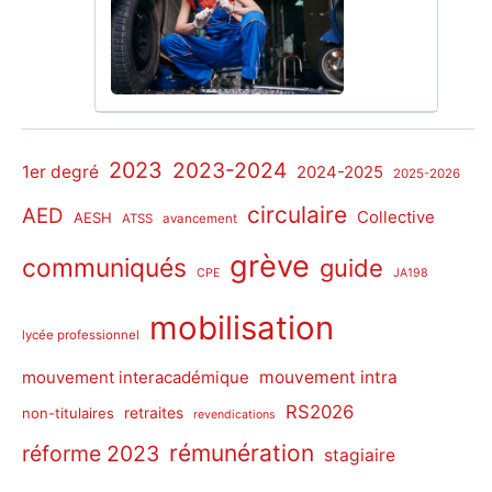
2023
2023-2024
1er degré
2024-2025
2025-2026
circulaire
AED
Collective
AESH
ATSS
avancement
grève
communiqués
guide
CPE
JA198
mobilisation
lycée professionnel
mouvement intra
mouvement interacadémique
RS2026
non-titulaires
retraites
revendications
rémunération
réforme 2023
stagiaire