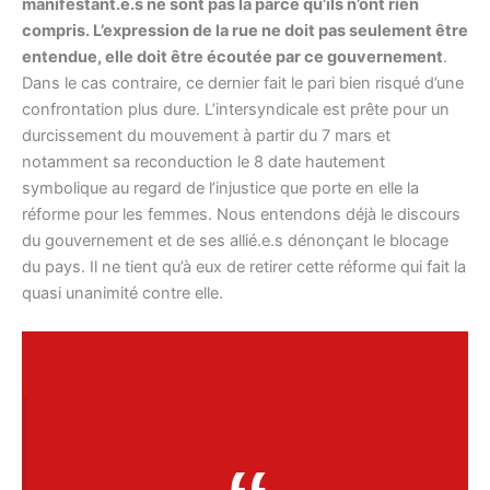
manifestant.e.s ne sont pas là parce qu’ils n’ont rien
compris. L’expression de la rue ne doit pas seulement être
entendue, elle doit être écoutée par ce gouvernement
.
Dans le cas contraire, ce dernier fait le pari bien risqué d’une
confrontation plus dure. L’intersyndicale est prête pour un
durcissement du mouvement à partir du 7 mars et
notamment sa reconduction le 8 date hautement
symbolique au regard de l’injustice que porte en elle la
réforme pour les femmes. Nous entendons déjà le discours
du gouvernement et de ses allié.e.s dénonçant le blocage
du pays. Il ne tient qu’à eux de retirer cette réforme qui fait la
quasi unanimité contre elle.