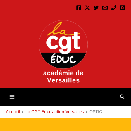
Aller
au
contenu
Rec
Accueil
La CGT Éduc’action Versailles
OSTIC