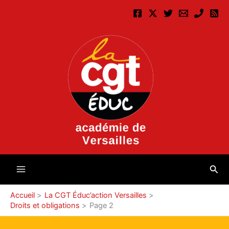
Aller
au
contenu
Rec
Accueil
La CGT Éduc’action Versailles
Droits et obligations
Page 2