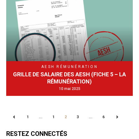
AESH
RÉMUNÉRATION
GRILLE DE SALAIRE DES AESH (FICHE 5 – LA
RÉMUNÉRATION)
10 mai 2025
1
...
1
2
3
...
6
RESTEZ CONNECTÉS