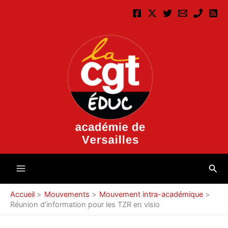
Aller
au
contenu
Rec
Accueil
Mouvements
Mouvement intra-académique
Réunion d’information pour les TZR en visio