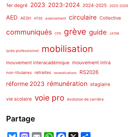
2023
2023-2024
1er degré
2024-2025
2025-2026
circulaire
AED
Collective
AESH
ATSS
avancement
grève
communiqués
guide
CPE
JA198
mobilisation
lycée professionnel
mouvement intra
mouvement interacadémique
RS2026
non-titulaires
retraites
revendications
rémunération
réforme 2023
stagiaire
voie pro
vie scolaire
évolution de carrière
Partage
Bl
M
E
W
F
X
P