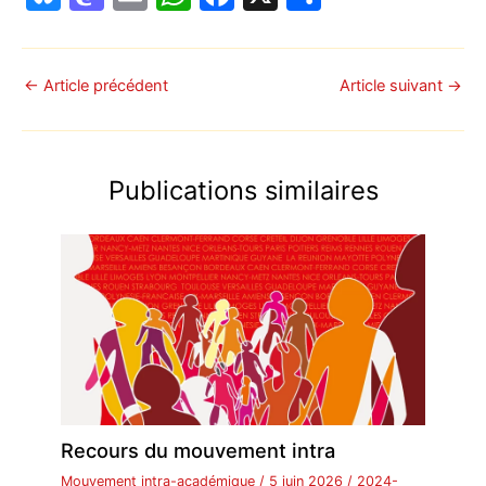
u
a
m
h
a
ar
e
st
ai
at
c
ta
s
o
l
s
e
g
←
Article précédent
Article suivant
→
k
d
A
b
er
y
o
p
o
Publications similaires
n
p
o
k
Recours du mouvement intra
Mouvement intra-académique
/
5 juin 2026
/
2024-