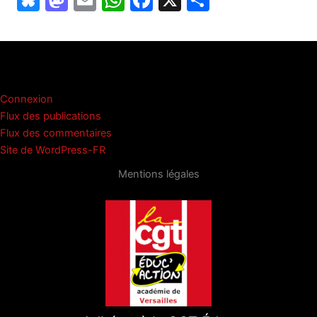
u
a
m
h
a
ar
e
st
ai
at
c
ta
s
o
l
s
e
g
Méta
k
d
A
b
er
Connexion
y
o
p
o
Flux des publications
n
p
o
Flux des commentaires
Site de WordPress-FR
k
Mentions légales