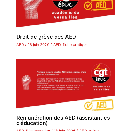
Droit de grève des AED
AED
/
18 juin 2026
/
AED
,
fiche pratique
Rémunération des AED (assistant·es
d’éducation)
AED
,
Rémunération
/
18 juin 2026
/
AED
,
guide
,