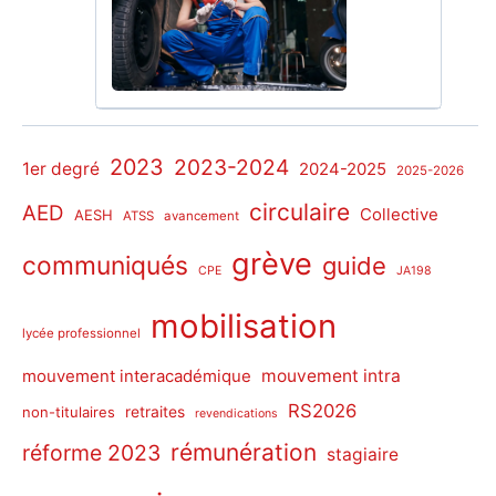
2023
2023-2024
1er degré
2024-2025
2025-2026
circulaire
AED
Collective
AESH
ATSS
avancement
grève
communiqués
guide
CPE
JA198
mobilisation
lycée professionnel
mouvement intra
mouvement interacadémique
RS2026
non-titulaires
retraites
revendications
rémunération
réforme 2023
stagiaire