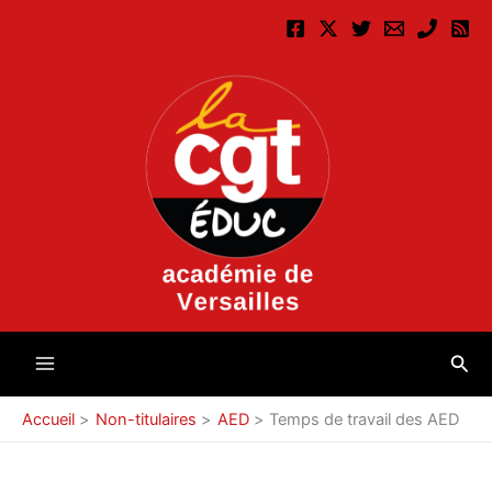
Aller
au
contenu
Rec
Accueil
Non-titulaires
AED
Temps de travail des AED