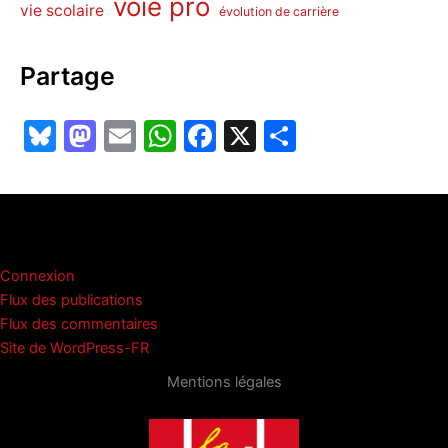
voie pro
vie scolaire
évolution de carrière
Partage
Bl
M
E
W
F
X
P
u
a
m
h
a
ar
e
st
ai
at
c
ta
s
o
l
s
e
g
Méta
k
d
A
b
er
Connexion
y
o
p
o
Flux des publications
n
p
o
Flux des commentaires
Site de WordPress-FR
k
Mentions légales