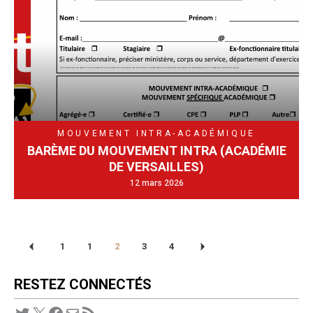
MOUVEMENT INTRA-ACADÉMIQUE
BARÈME DU MOUVEMENT INTRA (ACADÉMIE
DE VERSAILLES)
12 mars 2026
1
1
2
3
4
RESTEZ CONNECTÉS
Twitter
X
Facebook
E-mail
Flux RSS