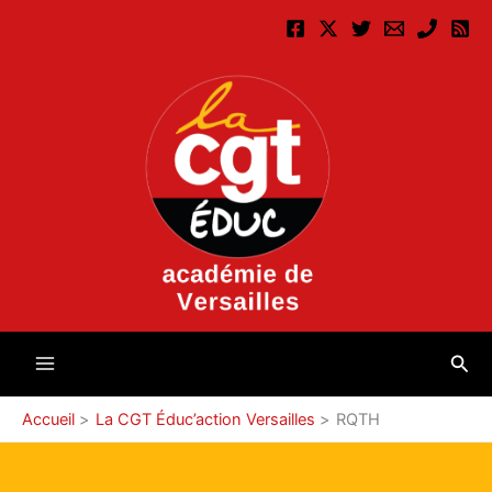
Aller
au
contenu
Rec
Accueil
La CGT Éduc’action Versailles
RQTH