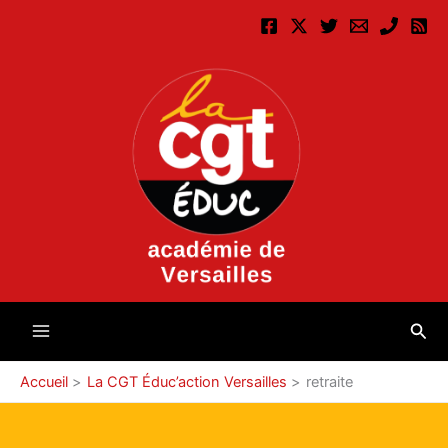
Aller
au
contenu
Rec
Accueil
La CGT Éduc’action Versailles
retraite