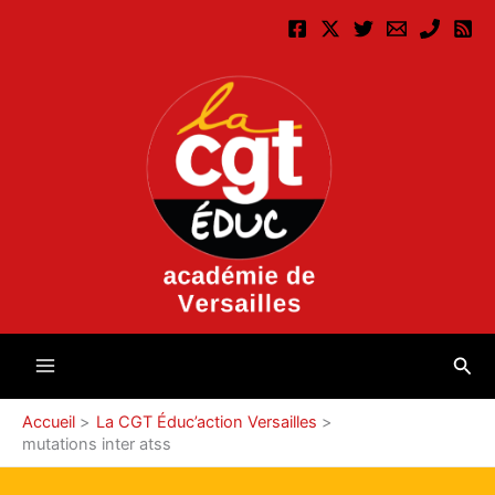
Aller
au
contenu
Rec
Accueil
La CGT Éduc’action Versailles
mutations inter atss