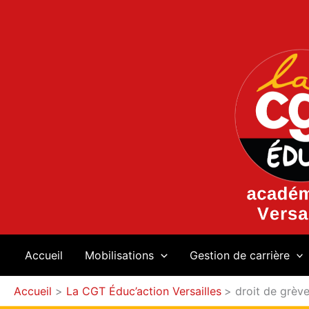
Aller
au
contenu
Accueil
Mobilisations
Gestion de carrière
Accueil
La CGT Éduc’action Versailles
droit de grèv