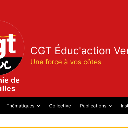
CGT Éduc'action Ver
Une force à vos côtés
Thématiques
Collective
Publications
Ins
e