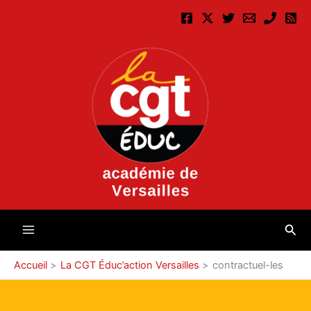
Aller
au
contenu
Rec
Accueil
La CGT Éduc’action Versailles
contractuel-les